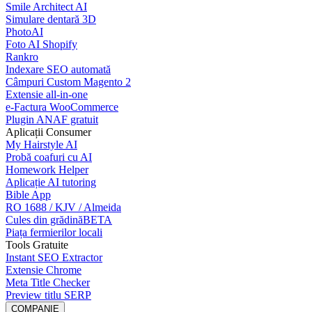
Smile Architect AI
Simulare dentară 3D
PhotoAI
Foto AI Shopify
Rankro
Indexare SEO automată
Câmpuri Custom Magento 2
Extensie all-in-one
e-Factura WooCommerce
Plugin ANAF gratuit
Aplicații Consumer
My Hairstyle AI
Probă coafuri cu AI
Homework Helper
Aplicație AI tutoring
Bible App
RO 1688 / KJV / Almeida
Cules din grădină
BETA
Piața fermierilor locali
Tools Gratuite
Instant SEO Extractor
Extensie Chrome
Meta Title Checker
Preview titlu SERP
COMPANIE