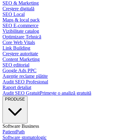
SEO & Marketing
Creștere digitală
SEO Local
Maps & local pack
SEO E-commerce
Vizibilitate catalog
Optimizare Tehnică
Core Web Vitals
Link Building
Creștere autoritate
Content Marketing
SEO editorial
Google Ads PPC
Agenție reclame plătite
Audit SEO Profesional
Raport detaliat
Audit SEO Gratuit
Primește o analiză gratuită
PRODUSE
Software Business
PatientPath
Software stomatologic