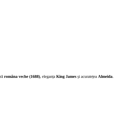
eră
româna veche (1688)
, eleganța
King James
și acuratețea
Almeida
.