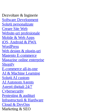
Dezvoltare & Inginerie
Software Development
Soluții personalizate
Creare Site Web
Website-uri profesionale
Mobile & Web Apps
iOS, Android & PWA
WordPress
Web design & plugin-uri
Magento E-commerce
Magazine online enterprise
Shopify
E-commerce all-in-one
AI & Machine Learning
Soluții AI custom
AI Autonom Agents
Agenți digitali 24/7
Cybersecurity
Pentesting & audituri
Infrastructură & Hardware
Cloud & DevOps
Marketing & SEO