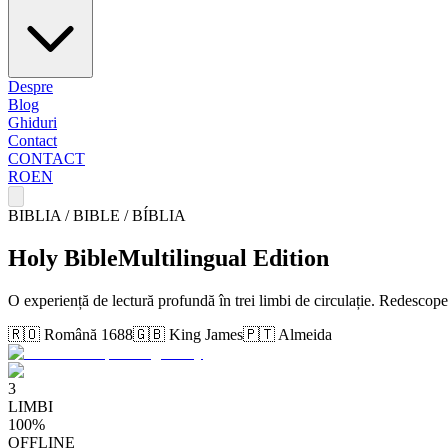
Despre
Blog
Ghiduri
Contact
CONTACT
RO
EN
BIBLIA / BIBLE / BÍBLIA
Holy Bible
Multilingual Edition
O experiență de lectură profundă în trei limbi de circulație. Redescop
🇷🇴 Română 1688
🇬🇧 King James
🇵🇹 Almeida
3
LIMBI
100%
OFFLINE