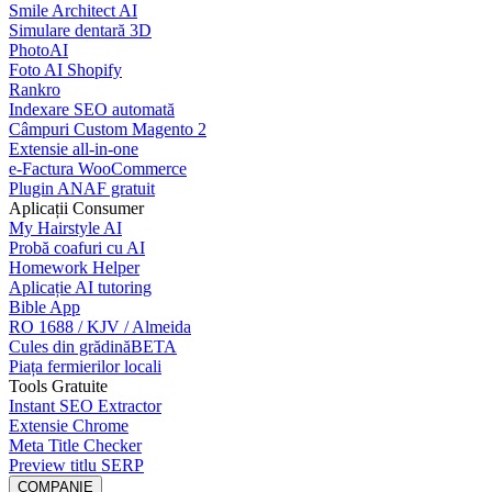
Smile Architect AI
Simulare dentară 3D
PhotoAI
Foto AI Shopify
Rankro
Indexare SEO automată
Câmpuri Custom Magento 2
Extensie all-in-one
e-Factura WooCommerce
Plugin ANAF gratuit
Aplicații Consumer
My Hairstyle AI
Probă coafuri cu AI
Homework Helper
Aplicație AI tutoring
Bible App
RO 1688 / KJV / Almeida
Cules din grădină
BETA
Piața fermierilor locali
Tools Gratuite
Instant SEO Extractor
Extensie Chrome
Meta Title Checker
Preview titlu SERP
COMPANIE