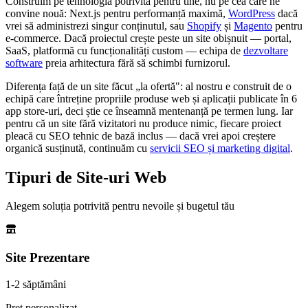
Construim pe tehnologia potrivită pentru tine, nu pe cea care ne
convine nouă: Next.js pentru performanță maximă,
WordPress
dacă
vrei să administrezi singur conținutul, sau
Shopify
și
Magento
pentru
e-commerce. Dacă proiectul crește peste un site obișnuit — portal,
SaaS, platformă cu funcționalități custom — echipa de
dezvoltare
software
preia arhitectura fără să schimbi furnizorul.
Diferența față de un site făcut „la ofertă": al nostru e construit de o
echipă care întreține propriile produse web și aplicații publicate în 6
app store-uri, deci știe ce înseamnă mentenanță pe termen lung. Iar
pentru că un site fără vizitatori nu produce nimic, fiecare proiect
pleacă cu SEO tehnic de bază inclus — dacă vrei apoi creștere
organică susținută, continuăm cu
servicii SEO și marketing digital
.
Tipuri de Site-uri Web
Alegem soluția potrivită pentru nevoile și bugetul tău
Site Prezentare
1-2 săptămâni
Preț personalizat