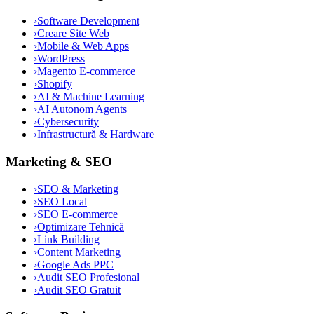
›
Software Development
›
Creare Site Web
›
Mobile & Web Apps
›
WordPress
›
Magento E-commerce
›
Shopify
›
AI & Machine Learning
›
AI Autonom Agents
›
Cybersecurity
›
Infrastructură & Hardware
Marketing & SEO
›
SEO & Marketing
›
SEO Local
›
SEO E-commerce
›
Optimizare Tehnică
›
Link Building
›
Content Marketing
›
Google Ads PPC
›
Audit SEO Profesional
›
Audit SEO Gratuit