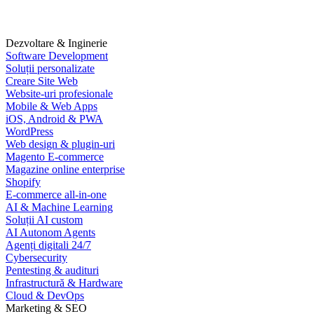
Dezvoltare & Inginerie
Software Development
Soluții personalizate
Creare Site Web
Website-uri profesionale
Mobile & Web Apps
iOS, Android & PWA
WordPress
Web design & plugin-uri
Magento E-commerce
Magazine online enterprise
Shopify
E-commerce all-in-one
AI & Machine Learning
Soluții AI custom
AI Autonom Agents
Agenți digitali 24/7
Cybersecurity
Pentesting & audituri
Infrastructură & Hardware
Cloud & DevOps
Marketing & SEO