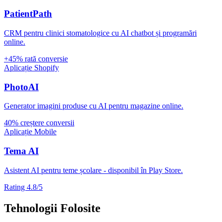
PatientPath
CRM pentru clinici stomatologice cu AI chatbot și programări
online.
+45% rată conversie
Aplicație Shopify
PhotoAI
Generator imagini produse cu AI pentru magazine online.
40% creștere conversii
Aplicație Mobile
Tema AI
Asistent AI pentru teme școlare - disponibil în Play Store.
Rating 4.8/5
Tehnologii Folosite