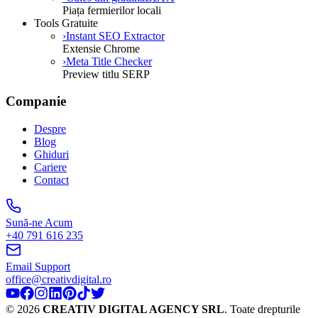
Piața fermierilor locali
Tools Gratuite
›
Instant SEO Extractor
Extensie Chrome
›
Meta Title Checker
Preview titlu SERP
Companie
Despre
Blog
Ghiduri
Cariere
Contact
Sună-ne Acum
+40 791 616 235
Email Support
office@creativdigital.ro
©
2026
CREATIV DIGITAL AGENCY SRL
.
Toate drepturile