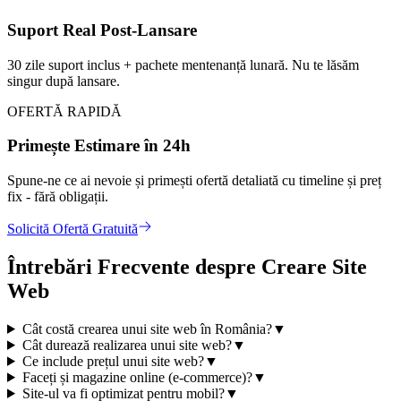
Suport Real Post-Lansare
30 zile suport inclus + pachete mentenanță lunară. Nu te lăsăm
singur după lansare.
OFERTĂ RAPIDĂ
Primește Estimare în 24h
Spune-ne ce ai nevoie și primești ofertă detaliată cu timeline și preț
fix - fără obligații.
Solicită Ofertă Gratuită
Întrebări Frecvente despre Creare Site
Web
Cât costă crearea unui site web în România?
▼
Cât durează realizarea unui site web?
▼
Ce include prețul unui site web?
▼
Faceți și magazine online (e-commerce)?
▼
Site-ul va fi optimizat pentru mobil?
▼