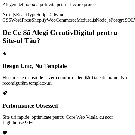
Alegem tehnologia potrivită pentru fiecare proiect
Next.js
React
TypeScript
Tailwind
CSS
WordPress
Shopify
WooCommerce
Medusa.js
Node.js
PostgreSQL
De Ce Să Alegi CreativDigital pentru
Site-ul Tău?
Design Unic, Nu Template
Fiecare site e creat de la zero conform identității tale de brand. Nu
reconfigurăm template-uri.
Performance Obsessed
Site-uri rapide, optimizate pentru Core Web Vitals, cu scor
Lighthouse 90+.