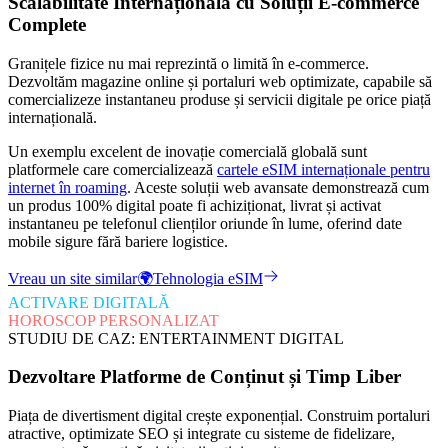
Scalabilitate Internațională cu
Soluții E-commerce
Complete
Granițele fizice nu mai reprezintă o limită în e-commerce.
Dezvoltăm magazine online și portaluri web optimizate, capabile să
comercializeze instantaneu produse și servicii digitale pe orice piață
internațională.
Un exemplu excelent de inovație comercială globală sunt
platformele care comercializează
cartele eSIM internaționale pentru
internet în roaming
. Aceste soluții web avansate demonstrează cum
un produs 100% digital poate fi achiziționat, livrat și activat
instantaneu pe telefonul clienților oriunde în lume, oferind date
mobile sigure fără bariere logistice.
Vreau un site similar
🌍
Tehnologia eSIM
ACTIVARE DIGITALĂ
HOROSCOP PERSONALIZAT
STUDIU DE CAZ: ENTERTAINMENT DIGITAL
Dezvoltare Platforme de
Conținut și Timp Liber
Piața de divertisment digital crește exponențial. Construim portaluri
atractive, optimizate SEO și integrate cu sisteme de fidelizare,