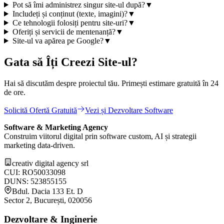
Pot să îmi administrez singur site-ul după?
▼
Includeți și conținut (texte, imagini)?
▼
Ce tehnologii folosiți pentru site-uri?
▼
Oferiți și servicii de mentenanță?
▼
Site-ul va apărea pe Google?
▼
Gata să Îți Creezi Site-ul?
Hai să discutăm despre proiectul tău. Primești estimare gratuită în 24
de ore.
Solicită Ofertă Gratuită
Vezi și Dezvoltare Software
Software & Marketing Agency
Construim viitorul digital prin software custom, AI și strategii
marketing data-driven.
creativ digital agency srl
CUI: RO50033098
DUNS: 523855155
Bdul. Dacia 133 Et. D
Sector 2, București, 020056
Dezvoltare & Inginerie