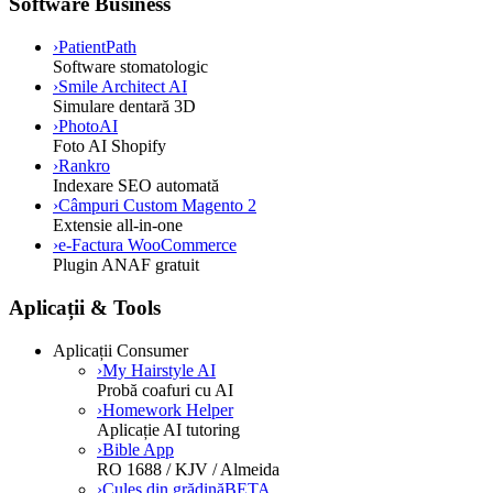
Software Business
›
PatientPath
Software stomatologic
›
Smile Architect AI
Simulare dentară 3D
›
PhotoAI
Foto AI Shopify
›
Rankro
Indexare SEO automată
›
Câmpuri Custom Magento 2
Extensie all-in-one
›
e-Factura WooCommerce
Plugin ANAF gratuit
Aplicații & Tools
Aplicații Consumer
›
My Hairstyle AI
Probă coafuri cu AI
›
Homework Helper
Aplicație AI tutoring
›
Bible App
RO 1688 / KJV / Almeida
›
Cules din grădină
BETA