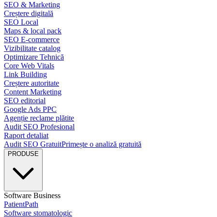
SEO & Marketing
Creștere digitală
SEO Local
Maps & local pack
SEO E-commerce
Vizibilitate catalog
Optimizare Tehnică
Core Web Vitals
Link Building
Creștere autoritate
Content Marketing
SEO editorial
Google Ads PPC
Agenție reclame plătite
Audit SEO Profesional
Raport detaliat
Audit SEO Gratuit
Primește o analiză gratuită
PRODUSE
Software Business
PatientPath
Software stomatologic