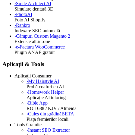
›
Smile Architect AI
Simulare dentară 3D
›
PhotoAI
Foto AI Shopify
›
Rankro
Indexare SEO automată
›
Câmpuri Custom Magento 2
Extensie all-in-one
›
e-Factura WooCommerce
Plugin ANAF gratuit
Aplicații & Tools
Aplicații Consumer
›
My Hairstyle AI
Probă coafuri cu AI
›
Homework Helper
Aplicație AI tutoring
›
Bible App
RO 1688 / KJV / Almeida
›
Cules din grădină
BETA
Piața fermierilor locali
Tools Gratuite
›
Instant SEO Extractor