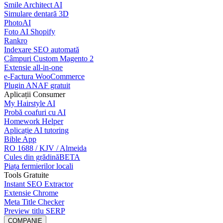
Smile Architect AI
Simulare dentară 3D
PhotoAI
Foto AI Shopify
Rankro
Indexare SEO automată
Câmpuri Custom Magento 2
Extensie all-in-one
e-Factura WooCommerce
Plugin ANAF gratuit
Aplicații Consumer
My Hairstyle AI
Probă coafuri cu AI
Homework Helper
Aplicație AI tutoring
Bible App
RO 1688 / KJV / Almeida
Cules din grădină
BETA
Piața fermierilor locali
Tools Gratuite
Instant SEO Extractor
Extensie Chrome
Meta Title Checker
Preview titlu SERP
COMPANIE