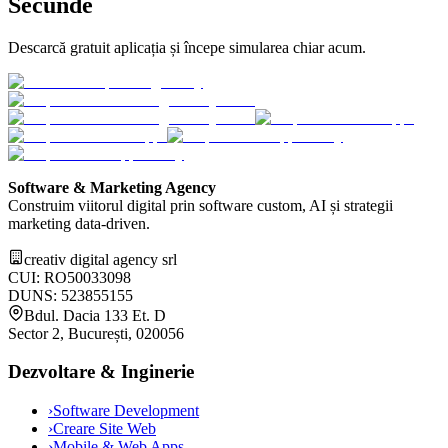
Secunde
Descarcă gratuit aplicația și începe simularea chiar acum.
Software & Marketing Agency
Construim viitorul digital prin software custom, AI și strategii
marketing data-driven.
creativ digital agency srl
CUI: RO50033098
DUNS: 523855155
Bdul. Dacia 133 Et. D
Sector 2, București, 020056
Dezvoltare & Inginerie
›
Software Development
›
Creare Site Web
›
Mobile & Web Apps