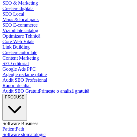
SEO & Marketing
Creștere digitală
SEO Local
Maps & local pack
SEO E-commerce
Vizibilitate catalog
Optimizare Tehnică
Core Web Vitals
Link Building
Creștere autoritate
Content Marketing
SEO editorial
Google Ads PPC
Agenție reclame plătite
Audit SEO Profesional
Raport detaliat
Audit SEO Gratuit
Primește o analiză gratuită
PRODUSE
Software Business
PatientPath
Software stomatologic