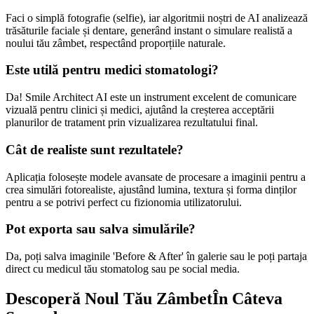
Faci o simplă fotografie (selfie), iar algoritmii noștri de AI analizează
trăsăturile faciale și dentare, generând instant o simulare realistă a
noului tău zâmbet, respectând proporțiile naturale.
Este utilă pentru medici stomatologi?
Da! Smile Architect AI este un instrument excelent de comunicare
vizuală pentru clinici și medici, ajutând la creșterea acceptării
planurilor de tratament prin vizualizarea rezultatului final.
Cât de realiste sunt rezultatele?
Aplicația folosește modele avansate de procesare a imaginii pentru a
crea simulări fotorealiste, ajustând lumina, textura și forma dinților
pentru a se potrivi perfect cu fizionomia utilizatorului.
Pot exporta sau salva simulările?
Da, poți salva imaginile 'Before & After' în galerie sau le poți partaja
direct cu medicul tău stomatolog sau pe social media.
Descoperă Noul Tău Zâmbet
În Câteva