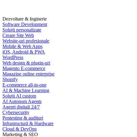
Dezvoltare & Inginerie
Software Development
Soluții personalizate
Creare Site Web
Website-uri profesionale
Mobile & Web Apps
iOS, Android & PWA
WordPress
Web design & plugin-uri
Magento E-commerce
Magazine online enterprise
Shopify
E-commerce all-in-one
AI & Machine Learning
Soluții AI custom
AI Autonom Agents
Agenți digitali 24/7
Cybersecurity
Pentesting & audituri
Infrastructură & Hardware
Cloud & DevOps
Marketing & SEO