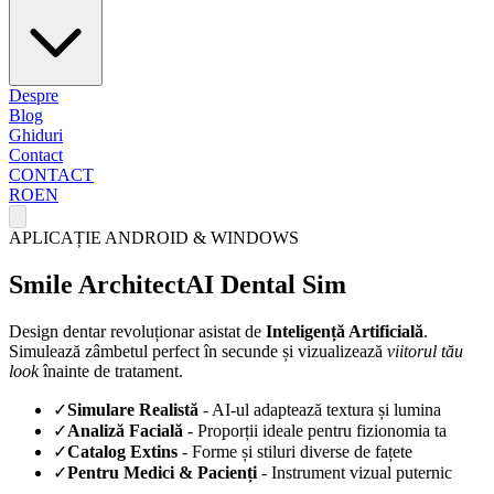
Despre
Blog
Ghiduri
Contact
CONTACT
RO
EN
APLICAȚIE ANDROID & WINDOWS
Smile Architect
AI Dental Sim
Design dentar revoluționar asistat de
Inteligență Artificială
.
Simulează zâmbetul perfect în secunde și vizualizează
viitorul tău
look
înainte de tratament.
✓
Simulare Realistă
- AI-ul adaptează textura și lumina
✓
Analiză Facială
- Proporții ideale pentru fizionomia ta
✓
Catalog Extins
- Forme și stiluri diverse de fațete
✓
Pentru Medici & Pacienți
- Instrument vizual puternic