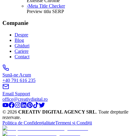
Extensie Chrome
›
Meta Title Checker
Preview titlu SERP
Companie
Despre
Blog
Ghiduri
Cariere
Contact
Sună-ne Acum
+40 791 616 235
Email Support
office@creativdigital.ro
©
2026
CREATIV DIGITAL AGENCY SRL
.
Toate drepturile
rezervate.
Politica de Confidențialitate
Termeni și Condiții