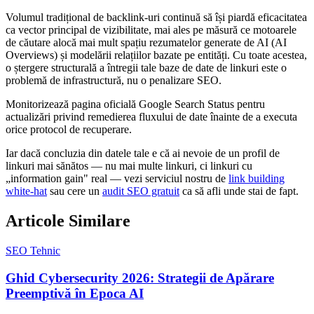
Volumul tradițional de backlink-uri continuă să își piardă eficacitatea
ca vector principal de vizibilitate, mai ales pe măsură ce motoarele
de căutare alocă mai mult spațiu rezumatelor generate de AI (AI
Overviews) și modelării relațiilor bazate pe entități. Cu toate acestea,
o ștergere structurală a întregii tale baze de date de linkuri este o
problemă de infrastructură, nu o penalizare SEO.
Monitorizează pagina oficială Google Search Status pentru
actualizări privind remedierea fluxului de date înainte de a executa
orice protocol de recuperare.
Iar dacă concluzia din datele tale e că ai nevoie de un profil de
linkuri mai sănătos — nu mai multe linkuri, ci linkuri cu
„information gain" real — vezi serviciul nostru de
link building
white-hat
sau cere un
audit SEO gratuit
ca să afli unde stai de fapt.
Articole Similare
SEO Tehnic
Ghid Cybersecurity 2026: Strategii de Apărare
Preemptivă în Epoca AI