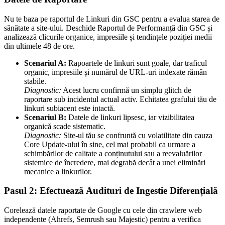
Nu te baza pe raportul de Linkuri din GSC pentru a evalua starea de
sănătate a site-ului. Deschide Raportul de Performanță din GSC și
analizează clicurile organice, impresiile și tendințele poziției medii
din ultimele 48 de ore.
Scenariul A:
Rapoartele de linkuri sunt goale, dar traficul
organic, impresiile și numărul de URL-uri indexate rămân
stabile.
Diagnostic:
Acest lucru confirmă un simplu glitch de
raportare sub incidentul actual activ. Echitatea grafului tău de
linkuri subiacent este intactă.
Scenariul B:
Datele de linkuri lipsesc, iar vizibilitatea
organică scade sistematic.
Diagnostic:
Site-ul tău se confruntă cu volatilitate din cauza
Core Update-ului în sine, cel mai probabil ca urmare a
schimbărilor de calitate a conținutului sau a reevaluărilor
sistemice de încredere, mai degrabă decât a unei eliminări
mecanice a linkurilor.
Pasul 2: Efectuează Audituri de Ingestie Diferențială
Corelează datele raportate de Google cu cele din crawlere web
independente (Ahrefs, Semrush sau Majestic) pentru a verifica