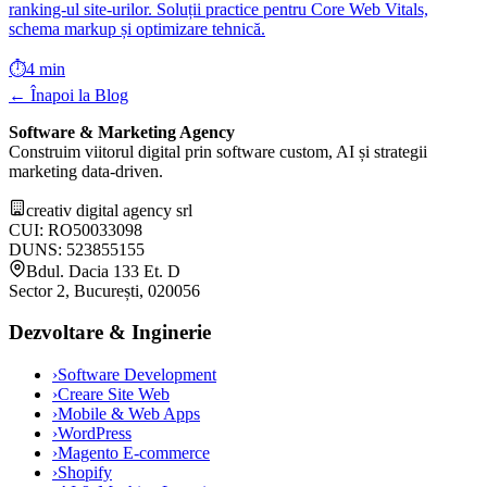
ranking-ul site-urilor. Soluții practice pentru Core Web Vitals,
schema markup și optimizare tehnică.
⏱️
4 min
← Înapoi la Blog
Software & Marketing Agency
Construim viitorul digital prin software custom, AI și strategii
marketing data-driven.
creativ digital agency srl
CUI: RO50033098
DUNS: 523855155
Bdul. Dacia 133 Et. D
Sector 2, București, 020056
Dezvoltare & Inginerie
›
Software Development
›
Creare Site Web
›
Mobile & Web Apps
›
WordPress
›
Magento E-commerce
›
Shopify