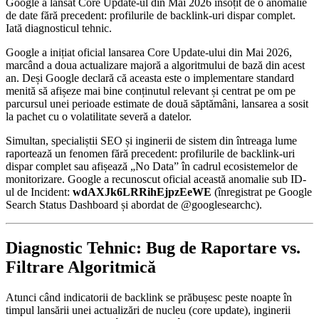
Google a lansat Core Update-ul din Mai 2026 însoțit de o anomalie
de date fără precedent: profilurile de backlink-uri dispar complet.
Iată diagnosticul tehnic.
Google a inițiat oficial lansarea Core Update-ului din Mai 2026,
marcând a doua actualizare majoră a algoritmului de bază din acest
an. Deși Google declară că aceasta este o implementare standard
menită să afișeze mai bine conținutul relevant și centrat pe om pe
parcursul unei perioade estimate de două săptămâni, lansarea a sosit
la pachet cu o volatilitate severă a datelor.
Simultan, specialiștii SEO și inginerii de sistem din întreaga lume
raportează un fenomen fără precedent: profilurile de backlink-uri
dispar complet sau afișează „No Data” în cadrul ecosistemelor de
monitorizare. Google a recunoscut oficial această anomalie sub ID-
ul de Incident:
wdAXJk6LRRihEjpzEeWE
(înregistrat pe Google
Search Status Dashboard și abordat de @googlesearchc).
Diagnostic Tehnic: Bug de Raportare vs.
Filtrare Algoritmică
Atunci când indicatorii de backlink se prăbușesc peste noapte în
timpul lansării unei actualizări de nucleu (core update), inginerii