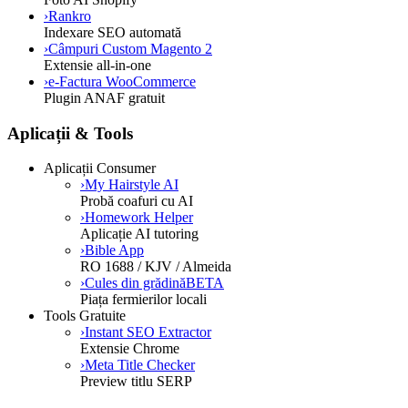
›
Rankro
Indexare SEO automată
›
Câmpuri Custom Magento 2
Extensie all-in-one
›
e-Factura WooCommerce
Plugin ANAF gratuit
Aplicații & Tools
Aplicații Consumer
›
My Hairstyle AI
Probă coafuri cu AI
›
Homework Helper
Aplicație AI tutoring
›
Bible App
RO 1688 / KJV / Almeida
›
Cules din grădină
BETA
Piața fermierilor locali
Tools Gratuite
›
Instant SEO Extractor
Extensie Chrome
›
Meta Title Checker
Preview titlu SERP