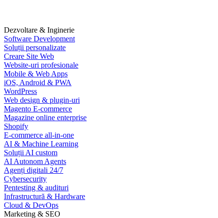
Dezvoltare & Inginerie
Software Development
Soluții personalizate
Creare Site Web
Website-uri profesionale
Mobile & Web Apps
iOS, Android & PWA
WordPress
Web design & plugin-uri
Magento E-commerce
Magazine online enterprise
Shopify
E-commerce all-in-one
AI & Machine Learning
Soluții AI custom
AI Autonom Agents
Agenți digitali 24/7
Cybersecurity
Pentesting & audituri
Infrastructură & Hardware
Cloud & DevOps
Marketing & SEO