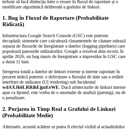
trebuie să facă distincția între o eroare în fluxul de raportare și o
modificare algoritmică deliberată a grafului de linkuri.
1. Bug în Fluxul de Raportare (Probabilitate
Ridicată)
Infrastructura Google Search Console (GSC) este puternic
decuplată; sistemele care calculează clasamentele de căutare rulează
separat de fluxurile de înregistrare a datelor (logging pipelines) care
populează panourile utilizatorilor. Google a rezolvat abia recent, în
aprilie 2026, un bug masiv de înregistrare a impresiilor în GSC care
a durat 11 luni.
Ștergerea totală a datelor de linkuri externe și interne raportate în
prezent indică puternic o defecțiune a fluxului de date sau a redării
interfeței de utilizator (UI rendering) sub Incidentul
wdAXJk6LRRihEjpzEeWE
. Dacă arhitecturile de linkuri interne
apar ca lipsind, este vorba de o anomalie de analiză (parsing), nu de
o penalizare.
2. Purjarea în Timp Real a Grafului de Linkuri
(Probabilitate Medie)
Alternativ, această scădere ar putea fi efectul vizibil al actualizărilor