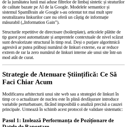
de la jumătatea lunii mai aduse filtrelor de limbaj sintetic și straturilor
de calitate bazate pe AI de la Google. Modelele semantice și
sistemul SpamBrain ale Google s-au orientat tot mai mult spre
neutralizarea linkurilor care nu oferă un câștig de informație
măsurabil („Information Gain”).
Structurile repetitive de directoare (boilerplate), articolele plătite de
tip guest post automatizate și amprentele contextuale de nivel scăzut
sunt devalorizate structural în timp real. Deși o purjare algoritmică
agresivă ar putea prăbuși numărul de linkuri externe, ea ar reduce
extrem de rar la zero numărul de linkuri interne ale unui site într-un
mod atât de curat.
Strategie de Atenuare Științifică: Ce Să
Faci Chiar Acum
Modificarea arhitecturii unui site web sau a strategiei de linkuri în
timp ce o actualizare de nucleu este în plină desfășurare introduce
variabile perturbatoare, făcând imposibilă o analiză precisă a cauzei
principale. Urmează în schimb acest protocol de validare sistematic:
Pasul 1: Izolează Performanța de Poziționare de
Datele de Raportare