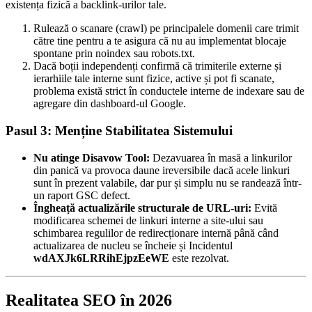
existența fizică a backlink-urilor tale.
Rulează o scanare (crawl) pe principalele domenii care trimit
către tine pentru a te asigura că nu au implementat blocaje
spontane prin noindex sau robots.txt.
Dacă boții independenți confirmă că trimiterile externe și
ierarhiile tale interne sunt fizice, active și pot fi scanate,
problema există strict în conductele interne de indexare sau de
agregare din dashboard-ul Google.
Pasul 3: Menține Stabilitatea Sistemului
Nu atinge Disavow Tool:
Dezavuarea în masă a linkurilor
din panică va provoca daune ireversibile dacă acele linkuri
sunt în prezent valabile, dar pur și simplu nu se randează într-
un raport GSC defect.
Îngheață actualizările structurale de URL-uri:
Evită
modificarea schemei de linkuri interne a site-ului sau
schimbarea regulilor de redirecționare internă până când
actualizarea de nucleu se încheie și Incidentul
wdAXJk6LRRihEjpzEeWE
este rezolvat.
Realitatea SEO în 2026