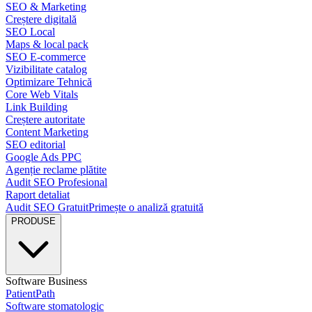
SEO & Marketing
Creștere digitală
SEO Local
Maps & local pack
SEO E-commerce
Vizibilitate catalog
Optimizare Tehnică
Core Web Vitals
Link Building
Creștere autoritate
Content Marketing
SEO editorial
Google Ads PPC
Agenție reclame plătite
Audit SEO Profesional
Raport detaliat
Audit SEO Gratuit
Primește o analiză gratuită
PRODUSE
Software Business
PatientPath
Software stomatologic