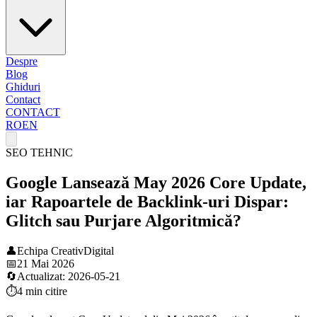
Despre
Blog
Ghiduri
Contact
CONTACT
RO
EN
SEO TEHNIC
Google Lansează May 2026 Core Update,
iar Rapoartele de Backlink-uri Dispar:
Glitch sau Purjare Algoritmică?
👤
Echipa CreativDigital
📅
21 Mai 2026
🔄
Actualizat:
2026-05-21
⏱️
4 min
citire