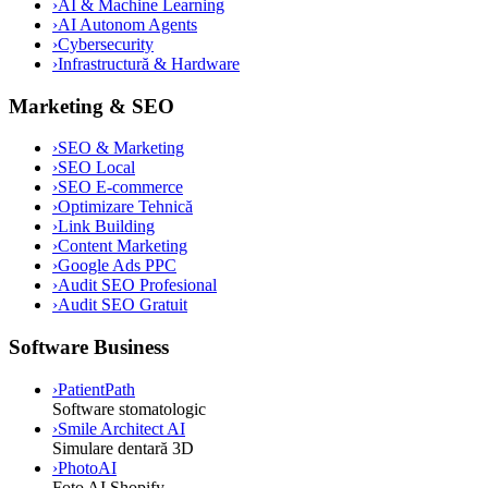
›
AI & Machine Learning
›
AI Autonom Agents
›
Cybersecurity
›
Infrastructură & Hardware
Marketing & SEO
›
SEO & Marketing
›
SEO Local
›
SEO E-commerce
›
Optimizare Tehnică
›
Link Building
›
Content Marketing
›
Google Ads PPC
›
Audit SEO Profesional
›
Audit SEO Gratuit
Software Business
›
PatientPath
Software stomatologic
›
Smile Architect AI
Simulare dentară 3D
›
PhotoAI
Foto AI Shopify