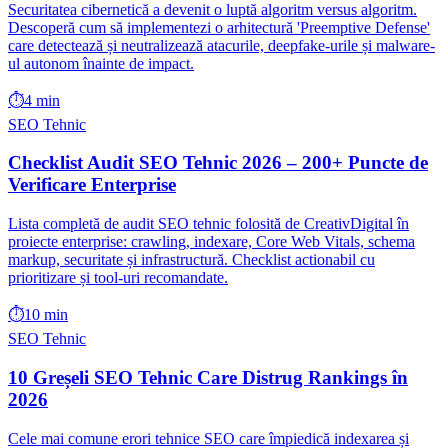
Securitatea cibernetică a devenit o luptă algoritm versus algoritm.
Descoperă cum să implementezi o arhitectură 'Preemptive Defense'
care detectează și neutralizează atacurile, deepfake-urile și malware-
ul autonom înainte de impact.
⏱️
4 min
SEO Tehnic
Checklist Audit SEO Tehnic 2026 – 200+ Puncte de
Verificare Enterprise
Lista completă de audit SEO tehnic folosită de CreativDigital în
proiecte enterprise: crawling, indexare, Core Web Vitals, schema
markup, securitate și infrastructură. Checklist actionabil cu
prioritizare și tool-uri recomandate.
⏱️
10 min
SEO Tehnic
10 Greșeli SEO Tehnic Care Distrug Rankings în
2026
Cele mai comune erori tehnice SEO care împiedică indexarea și