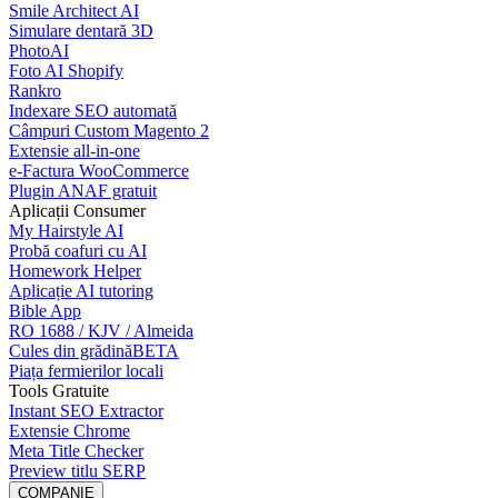
Smile Architect AI
Simulare dentară 3D
PhotoAI
Foto AI Shopify
Rankro
Indexare SEO automată
Câmpuri Custom Magento 2
Extensie all-in-one
e-Factura WooCommerce
Plugin ANAF gratuit
Aplicații Consumer
My Hairstyle AI
Probă coafuri cu AI
Homework Helper
Aplicație AI tutoring
Bible App
RO 1688 / KJV / Almeida
Cules din grădină
BETA
Piața fermierilor locali
Tools Gratuite
Instant SEO Extractor
Extensie Chrome
Meta Title Checker
Preview titlu SERP
COMPANIE