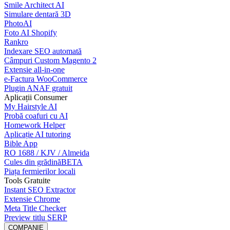
Smile Architect AI
Simulare dentară 3D
PhotoAI
Foto AI Shopify
Rankro
Indexare SEO automată
Câmpuri Custom Magento 2
Extensie all-in-one
e-Factura WooCommerce
Plugin ANAF gratuit
Aplicații Consumer
My Hairstyle AI
Probă coafuri cu AI
Homework Helper
Aplicație AI tutoring
Bible App
RO 1688 / KJV / Almeida
Cules din grădină
BETA
Piața fermierilor locali
Tools Gratuite
Instant SEO Extractor
Extensie Chrome
Meta Title Checker
Preview titlu SERP
COMPANIE