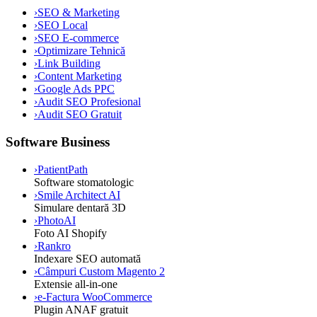
›
SEO & Marketing
›
SEO Local
›
SEO E-commerce
›
Optimizare Tehnică
›
Link Building
›
Content Marketing
›
Google Ads PPC
›
Audit SEO Profesional
›
Audit SEO Gratuit
Software Business
›
PatientPath
Software stomatologic
›
Smile Architect AI
Simulare dentară 3D
›
PhotoAI
Foto AI Shopify
›
Rankro
Indexare SEO automată
›
Câmpuri Custom Magento 2
Extensie all-in-one
›
e-Factura WooCommerce
Plugin ANAF gratuit