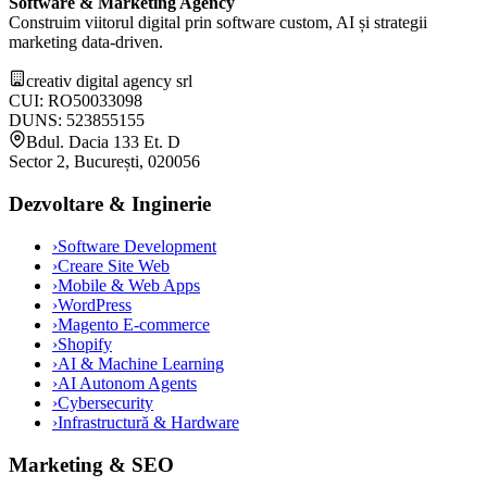
Software & Marketing Agency
Construim viitorul digital prin software custom, AI și strategii
marketing data-driven.
creativ digital agency srl
CUI: RO50033098
DUNS: 523855155
Bdul. Dacia 133 Et. D
Sector 2, București, 020056
Dezvoltare & Inginerie
›
Software Development
›
Creare Site Web
›
Mobile & Web Apps
›
WordPress
›
Magento E-commerce
›
Shopify
›
AI & Machine Learning
›
AI Autonom Agents
›
Cybersecurity
›
Infrastructură & Hardware
Marketing & SEO