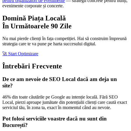
pentru organizatori de evenimente
— strategii concrete pentru nunți,
evenimente corporate și concerte.
Domină Piața Locală
În Următoarele 90 Zile
Nu mai pierde clienți în fața competiției. Hai să construim împreună
strategia care te va pune pe harta succesului digital.
🚀 Start Optimizare
Întrebări Frecvente
De ce am nevoie de SEO Local dacă am deja un
site?
46% din toate căutările pe Google au intenție locală. Fără SEO
Local, pierzi aproape jumătate din potențialii clienți care caută exact
serviciul tău, în zona ta, exact în momentul când au nevoie.
Pot folosi serviciile voastre dacă nu sunt din
București?