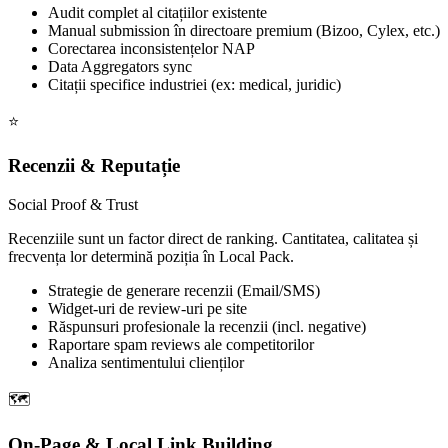
Audit complet al citațiilor existente
Manual submission în directoare premium (Bizoo, Cylex, etc.)
Corectarea inconsistențelor NAP
Data Aggregators sync
Citații specifice industriei (ex: medical, juridic)
⭐
Recenzii & Reputație
Social Proof & Trust
Recenziile sunt un factor direct de ranking. Cantitatea, calitatea și
frecvența lor determină poziția în Local Pack.
Strategie de generare recenzii (Email/SMS)
Widget-uri de review-uri pe site
Răspunsuri profesionale la recenzii (incl. negative)
Raportare spam reviews ale competitorilor
Analiza sentimentului clienților
🗺️
On-Page & Local Link Building