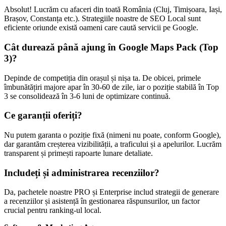
Absolut! Lucrăm cu afaceri din toată România (Cluj, Timișoara, Iași,
Brașov, Constanța etc.). Strategiile noastre de SEO Local sunt
eficiente oriunde există oameni care caută servicii pe Google.
Cât durează până ajung în Google Maps Pack (Top
3)?
Depinde de competiția din orașul și nișa ta. De obicei, primele
îmbunătățiri majore apar în 30-60 de zile, iar o poziție stabilă în Top
3 se consolidează în 3-6 luni de optimizare continuă.
Ce garanții oferiți?
Nu putem garanta o poziție fixă (nimeni nu poate, conform Google),
dar garantăm creșterea vizibilității, a traficului și a apelurilor. Lucrăm
transparent și primești rapoarte lunare detaliate.
Includeți și administrarea recenziilor?
Da, pachetele noastre PRO și Enterprise includ strategii de generare
a recenziilor și asistență în gestionarea răspunsurilor, un factor
crucial pentru ranking-ul local.