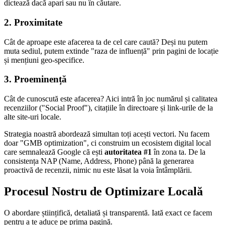
dictează dacă apari sau nu în căutare.
2. Proximitate
Cât de aproape este afacerea ta de cel care caută? Deși nu putem
muta sediul, putem extinde "raza de influență" prin pagini de locație
și mențiuni geo-specifice.
3. Proeminență
Cât de cunoscută este afacerea? Aici intră în joc numărul și calitatea
recenziilor ("Social Proof"), citațiile în directoare și link-urile de la
alte site-uri locale.
Strategia noastră abordează simultan toți acești vectori. Nu facem
doar "GMB optimization", ci construim un ecosistem digital local
care semnalează Google că ești
autoritatea #1
în zona ta. De la
consistența NAP (Name, Address, Phone) până la generarea
proactivă de recenzii, nimic nu este lăsat la voia întâmplării.
Procesul Nostru de
Optimizare Locală
O abordare științifică, detaliată și transparentă. Iată exact ce facem
pentru a te aduce pe prima pagină.