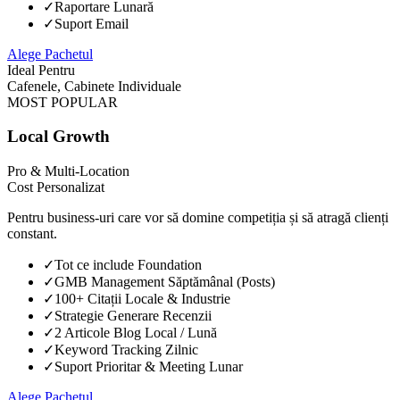
✓
Raportare Lunară
✓
Suport Email
Alege Pachetul
Ideal Pentru
Cafenele, Cabinete Individuale
MOST POPULAR
Local Growth
Pro & Multi-Location
Cost Personalizat
Pentru business-uri care vor să domine competiția și să atragă clienți
constant.
✓
Tot ce include Foundation
✓
GMB Management Săptămânal (Posts)
✓
100+ Citații Locale & Industrie
✓
Strategie Generare Recenzii
✓
2 Articole Blog Local / Lună
✓
Keyword Tracking Zilnic
✓
Suport Prioritar & Meeting Lunar
Alege Pachetul