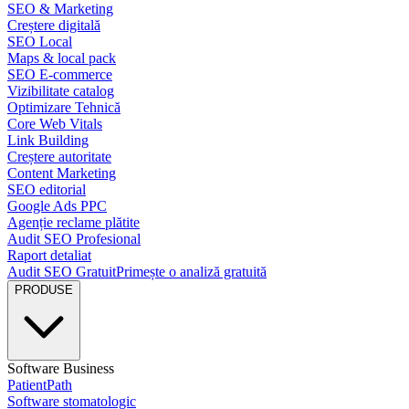
SEO & Marketing
Creștere digitală
SEO Local
Maps & local pack
SEO E-commerce
Vizibilitate catalog
Optimizare Tehnică
Core Web Vitals
Link Building
Creștere autoritate
Content Marketing
SEO editorial
Google Ads PPC
Agenție reclame plătite
Audit SEO Profesional
Raport detaliat
Audit SEO Gratuit
Primește o analiză gratuită
PRODUSE
Software Business
PatientPath
Software stomatologic