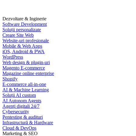
Dezvoltare & Inginerie
Software Development
Soluții personalizate
Creare Site Web
Website-uri profesionale
Mobile & Web Apps
iOS, Android & PWA
WordPress
Web design & plugin-uri
Magento E-commerce
Magazine online enterprise
Shopify
E-commerce all-in-one
AI & Machine Learning
Soluții AI custom
AI Autonom Agents
Agenți digitali 24/7
Cybersecurity
Pentesting & audituri
Infrastructură & Hardware
Cloud & DevOps
Marketing & SEO