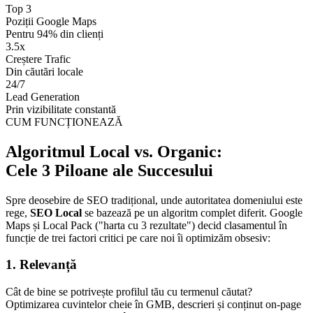
Top 3
Poziții Google Maps
Pentru 94% din clienți
3.5x
Creștere Trafic
Din căutări locale
24/7
Lead Generation
Prin vizibilitate constantă
CUM FUNCȚIONEAZĂ
Algoritmul Local vs. Organic:
Cele 3 Piloane ale Succesului
Spre deosebire de SEO tradițional, unde autoritatea domeniului este
rege,
SEO Local
se bazează pe un algoritm complet diferit. Google
Maps și Local Pack ("harta cu 3 rezultate") decid clasamentul în
funcție de trei factori critici pe care noi îi optimizăm obsesiv:
1. Relevanță
Cât de bine se potrivește profilul tău cu termenul căutat?
Optimizarea cuvintelor cheie în GMB, descrieri și conținut on-page