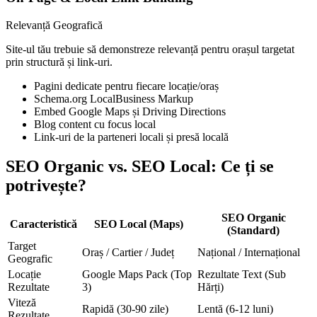
Relevanță Geografică
Site-ul tău trebuie să demonstreze relevanță pentru orașul targetat
prin structură și link-uri.
Pagini dedicate pentru fiecare locație/oraș
Schema.org LocalBusiness Markup
Embed Google Maps și Driving Directions
Blog content cu focus local
Link-uri de la parteneri locali și presă locală
SEO Organic vs. SEO Local: Ce ți se
potrivește?
SEO Organic
Caracteristică
SEO Local (Maps)
(Standard)
Target
Oraș / Cartier / Județ
Național / Internațional
Geografic
Locație
Google Maps Pack (Top
Rezultate Text (Sub
Rezultate
3)
Hărți)
Viteză
Rapidă (30-90 zile)
Lentă (6-12 luni)
Rezultate