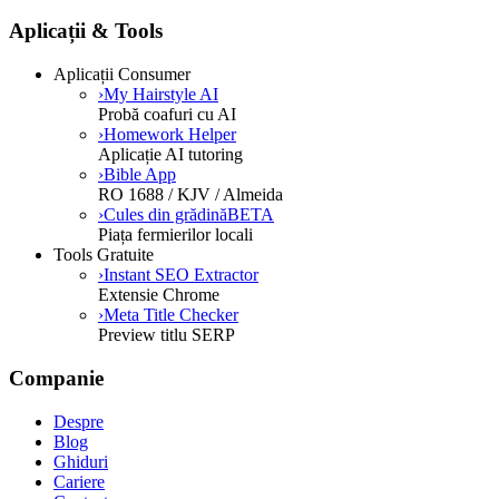
Aplicații & Tools
Aplicații Consumer
›
My Hairstyle AI
Probă coafuri cu AI
›
Homework Helper
Aplicație AI tutoring
›
Bible App
RO 1688 / KJV / Almeida
›
Cules din grădină
BETA
Piața fermierilor locali
Tools Gratuite
›
Instant SEO Extractor
Extensie Chrome
›
Meta Title Checker
Preview titlu SERP
Companie
Despre
Blog
Ghiduri
Cariere