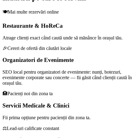
🍽️
Mai multe rezervări online
Restaurante & HoReCa
Atrage clienți exact când caută unde să mănânce în orașul tău.
🎉
Cereri de ofertă din căutări locale
Organizatori de Evenimente
SEO local pentru organizatori de evenimente: nunți, botezuri,
evenimente corporate sau concerte — fii găsit când clienții caută în
orașul tău.
🏥
Pacienți noi din zona ta
Servicii Medicale & Clinici
Fii prima opțiune pentru pacienții din zona ta.
⚖️
Lead-uri calificate constant