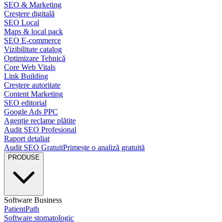
SEO & Marketing
Creștere digitală
SEO Local
Maps & local pack
SEO E-commerce
Vizibilitate catalog
Optimizare Tehnică
Core Web Vitals
Link Building
Creștere autoritate
Content Marketing
SEO editorial
Google Ads PPC
Agenție reclame plătite
Audit SEO Profesional
Raport detaliat
Audit SEO Gratuit
Primește o analiză gratuită
PRODUSE
Software Business
PatientPath
Software stomatologic