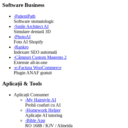
Software Business
›
PatientPath
Software stomatologic
›
Smile Architect AI
Simulare dentară 3D
›
PhotoAI
Foto AI Shopify
›
Rankro
Indexare SEO automată
›
Câmpuri Custom Magento 2
Extensie all-in-one
›
e-Factura WooCommerce
Plugin ANAF gratuit
Aplicații & Tools
Aplicații Consumer
›
My Hairstyle AI
Probă coafuri cu AI
›
Homework Helper
Aplicație AI tutoring
›
Bible App
RO 1688 / KJV / Almeida