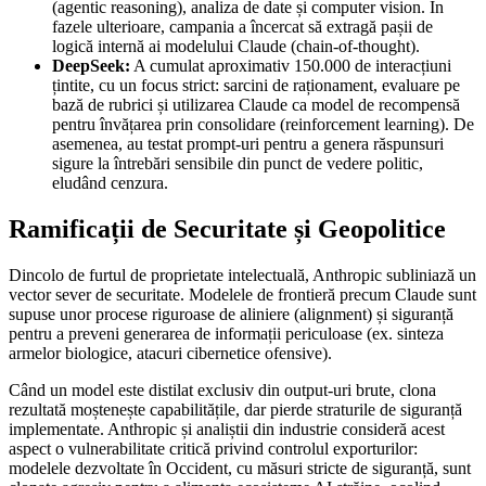
(agentic reasoning), analiza de date și computer vision. În
fazele ulterioare, campania a încercat să extragă pașii de
logică internă ai modelului Claude (chain-of-thought).
DeepSeek:
A cumulat aproximativ 150.000 de interacțiuni
țintite, cu un focus strict: sarcini de raționament, evaluare pe
bază de rubrici și utilizarea Claude ca model de recompensă
pentru învățarea prin consolidare (reinforcement learning). De
asemenea, au testat prompt-uri pentru a genera răspunsuri
sigure la întrebări sensibile din punct de vedere politic,
eludând cenzura.
Ramificații de Securitate și Geopolitice
Dincolo de furtul de proprietate intelectuală, Anthropic subliniază un
vector sever de securitate. Modelele de frontieră precum Claude sunt
supuse unor procese riguroase de aliniere (alignment) și siguranță
pentru a preveni generarea de informații periculoase (ex. sinteza
armelor biologice, atacuri cibernetice ofensive).
Când un model este distilat exclusiv din output-uri brute, clona
rezultată moștenește capabilitățile, dar pierde straturile de siguranță
implementate. Anthropic și analiștii din industrie consideră acest
aspect o vulnerabilitate critică privind controlul exporturilor:
modelele dezvoltate în Occident, cu măsuri stricte de siguranță, sunt