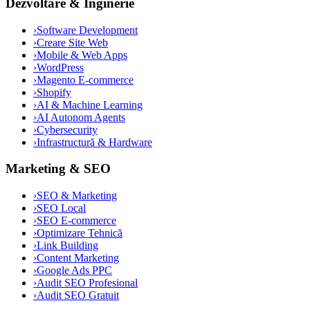
Dezvoltare & Inginerie
›
Software Development
›
Creare Site Web
›
Mobile & Web Apps
›
WordPress
›
Magento E-commerce
›
Shopify
›
AI & Machine Learning
›
AI Autonom Agents
›
Cybersecurity
›
Infrastructură & Hardware
Marketing & SEO
›
SEO & Marketing
›
SEO Local
›
SEO E-commerce
›
Optimizare Tehnică
›
Link Building
›
Content Marketing
›
Google Ads PPC
›
Audit SEO Profesional
›
Audit SEO Gratuit