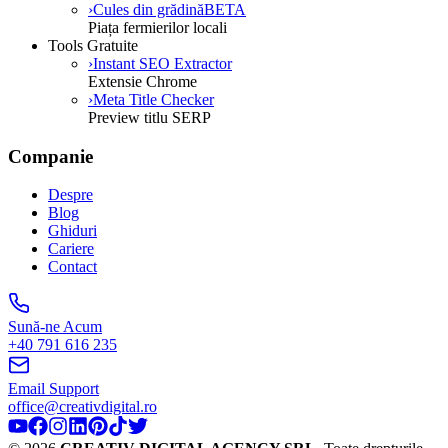
›
Cules din grădină
BETA
Piața fermierilor locali
Tools Gratuite
›
Instant SEO Extractor
Extensie Chrome
›
Meta Title Checker
Preview titlu SERP
Companie
Despre
Blog
Ghiduri
Cariere
Contact
Sună-ne Acum
+40 791 616 235
Email Support
office@creativdigital.ro