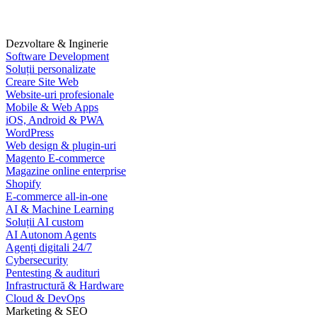
Dezvoltare & Inginerie
Software Development
Soluții personalizate
Creare Site Web
Website-uri profesionale
Mobile & Web Apps
iOS, Android & PWA
WordPress
Web design & plugin-uri
Magento E-commerce
Magazine online enterprise
Shopify
E-commerce all-in-one
AI & Machine Learning
Soluții AI custom
AI Autonom Agents
Agenți digitali 24/7
Cybersecurity
Pentesting & audituri
Infrastructură & Hardware
Cloud & DevOps
Marketing & SEO