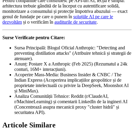
Pentru companiile care construiesc pe API-uri AI, lecția e simplă:
arhitectura trebuie gândită de la început cu autentificare solidă,
monitorizare a consumului și protecție împotriva abuzului — exact
genul de fundație pe care o punem în
soluțiile AI pe care le
dezvoltăm
și o verificăm în
auditurile de securitate
.
Surse Verificate pentru Citare:
Sursa Principală: Blogul Oficial Anthropic: "Detecting and
preventing distillation attacks" (Atribuire tehnică și strategii de
atenuare).
Anunț: Postare X a Anthropic (Feb 2025) (Rezumatul a 24k
conturi, 16M+ interacțiuni).
Acoperire Mass-Media: Business Insider & CNBC / The
Indian Express (Acoperirea implicațiilor geopolitice și de
proprietate intelectuală cu privire la DeepSeek, Moonshot AI
și MiniMax).
Analiza Comunității Tehnice: Reddit (r/ClaudeAI,
r/MachineLearning) și comentarii LinkedIn de la ingineri AI
(Concentrează asupra mecanicii proxy "cluster hidră" și
securitatea API).
Articole Similare