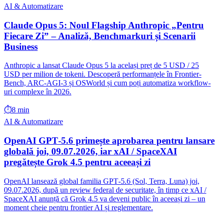
AI & Automatizare
Claude Opus 5: Noul Flagship Anthropic „Pentru
Fiecare Zi” – Analiză, Benchmarkuri și Scenarii
Business
Anthropic a lansat Claude Opus 5 la același preț de 5 USD / 25
USD per milion de tokeni. Descoperă performanțele în Frontier-
Bench, ARC-AGI-3 și OSWorld și cum poți automatiza workflow-
uri complexe în 2026.
⏱️
8 min
AI & Automatizare
OpenAI GPT‑5.6 primește aprobarea pentru lansare
globală joi, 09.07.2026, iar xAI / SpaceXAI
pregătește Grok 4.5 pentru aceeași zi
OpenAI lansează global familia GPT‑5.6 (Sol, Terra, Luna) joi,
09.07.2026, după un review federal de securitate, în timp ce xAI /
SpaceXAI anunță că Grok 4.5 va deveni public în aceeași zi – un
moment cheie pentru frontier AI și reglementare.