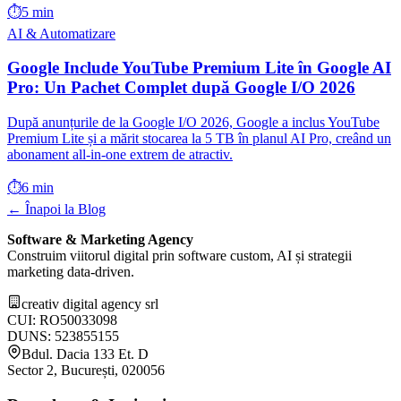
⏱️
5 min
AI & Automatizare
Google Include YouTube Premium Lite în Google AI
Pro: Un Pachet Complet după Google I/O 2026
După anunțurile de la Google I/O 2026, Google a inclus YouTube
Premium Lite și a mărit stocarea la 5 TB în planul AI Pro, creând un
abonament all-in-one extrem de atractiv.
⏱️
6 min
← Înapoi la Blog
Software & Marketing Agency
Construim viitorul digital prin software custom, AI și strategii
marketing data-driven.
creativ digital agency srl
CUI: RO50033098
DUNS: 523855155
Bdul. Dacia 133 Et. D
Sector 2, București, 020056