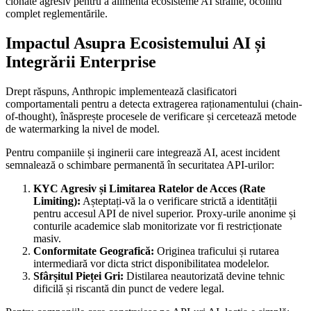
clonate agresiv pentru a alimenta ecosisteme AI străine, ocolind
complet reglementările.
Impactul Asupra Ecosistemului AI și
Integrării Enterprise
Drept răspuns, Anthropic implementează clasificatori
comportamentali pentru a detecta extragerea raționamentului (chain-
of-thought), înăsprește procesele de verificare și cercetează metode
de watermarking la nivel de model.
Pentru companiile și inginerii care integrează AI, acest incident
semnalează o schimbare permanentă în securitatea API-urilor:
KYC Agresiv și Limitarea Ratelor de Acces (Rate
Limiting):
Așteptați-vă la o verificare strictă a identității
pentru accesul API de nivel superior. Proxy-urile anonime și
conturile academice slab monitorizate vor fi restricționate
masiv.
Conformitate Geografică:
Originea traficului și rutarea
intermediară vor dicta strict disponibilitatea modelelor.
Sfârșitul Pieței Gri:
Distilarea neautorizată devine tehnic
dificilă și riscantă din punct de vedere legal.