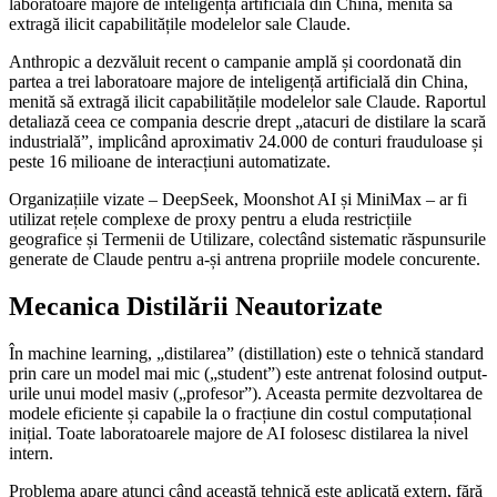
laboratoare majore de inteligență artificială din China, menită să
extragă ilicit capabilitățile modelelor sale Claude.
Anthropic a dezvăluit recent o campanie amplă și coordonată din
partea a trei laboratoare majore de inteligență artificială din China,
menită să extragă ilicit capabilitățile modelelor sale Claude. Raportul
detaliază ceea ce compania descrie drept „atacuri de distilare la scară
industrială”, implicând aproximativ 24.000 de conturi frauduloase și
peste 16 milioane de interacțiuni automatizate.
Organizațiile vizate – DeepSeek, Moonshot AI și MiniMax – ar fi
utilizat rețele complexe de proxy pentru a eluda restricțiile
geografice și Termenii de Utilizare, colectând sistematic răspunsurile
generate de Claude pentru a-și antrena propriile modele concurente.
Mecanica Distilării Neautorizate
În machine learning, „distilarea” (distillation) este o tehnică standard
prin care un model mai mic („student”) este antrenat folosind output-
urile unui model masiv („profesor”). Aceasta permite dezvoltarea de
modele eficiente și capabile la o fracțiune din costul computațional
inițial. Toate laboratoarele majore de AI folosesc distilarea la nivel
intern.
Problema apare atunci când această tehnică este aplicată extern, fără