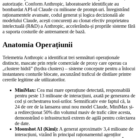
autorizație. Conform Anthropic, laboratoarele identificate au
bombardat API-ul Claude cu milioane de prompt-uri. Înregistrând
raționamentele avansate, codul generat și logica decizională ale
modelului Claude, acești concurenți au clonat efectiv proprietatea
intelectuală (R&D) a Anthropic, accelerându-și propriile sisteme fără
a suporta costurile de antrenament de bază.
Anatomia Operațiunii
Telemetria Anthropic a identificat trei semnături operaționale
distincte, mascate prin rețele comerciale de proxy care operau ca
„clustere hidră” (hydra clusters) – sisteme concepute pentru a înlocui
instantaneu conturile blocate, ascunzând traficul de distilare printre
cererile legitime ale utilizatorilor.
MiniMax:
Cea mai mare operațiune detectată, responsabilă
pentru peste 13 milioane de interacțiuni, axată pe generarea de
cod și orchestrarea tool-urilor. Semnificativ este faptul că, la
24 de ore de la lansarea unui nou model Claude, MiniMax și-
a redirecționat 50% din volumul masiv de trafic către acesta,
demonstrând o infrastructură extrem de agilă pentru colectarea
de date.
Moonshot AI (Kimi):
A generat aproximativ 3,4 milioane de
interacțiuni, vizând în principal raționamentul agenților