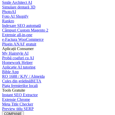
Smile Architect AI
Simulare dentară 3D
PhotoAI
Foto AI Shopify
Rankro
Indexare SEO automată
Câmpuri Custom Magento 2
Extensie all-in-one
e-Factura WooCommerce
Plugin ANAF gratuit
Aplicații Consumer
My Hairstyle AI
Probă coafuri cu AI
Homework Helper
Aplicație AI tutoring
Bible App
RO 1688 / KJV / Almeida
Cules din grădină
BETA
Piața fermierilor locali
Tools Gratuite
Instant SEO Extractor
Extensie Chrome
Meta Title Checker
Preview titlu SERP
COMPANIE