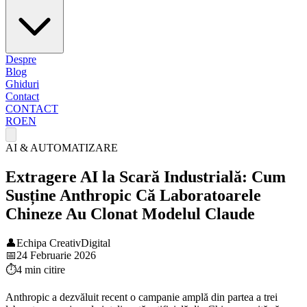
Despre
Blog
Ghiduri
Contact
CONTACT
RO
EN
AI & AUTOMATIZARE
Extragere AI la Scară Industrială: Cum
Susține Anthropic Că Laboratoarele
Chineze Au Clonat Modelul Claude
👤
Echipa CreativDigital
📅
24 Februarie 2026
⏱️
4 min
citire
Anthropic a dezvăluit recent o campanie amplă din partea a trei