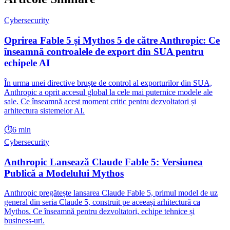
Cybersecurity
Oprirea Fable 5 și Mythos 5 de către Anthropic: Ce
înseamnă controalele de export din SUA pentru
echipele AI
În urma unei directive bruște de control al exporturilor din SUA,
Anthropic a oprit accesul global la cele mai puternice modele ale
sale. Ce înseamnă acest moment critic pentru dezvoltatori și
arhitectura sistemelor AI.
⏱️
6 min
Cybersecurity
Anthropic Lansează Claude Fable 5: Versiunea
Publică a Modelului Mythos
Anthropic pregătește lansarea Claude Fable 5, primul model de uz
general din seria Claude 5, construit pe aceeași arhitectură ca
Mythos. Ce înseamnă pentru dezvoltatori, echipe tehnice și
business-uri.