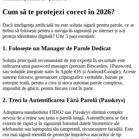
Cum să te protejezi corect în 2026?
Dacă inteligența artificială nu este soluția sigură pentru parole, ce ar
trebui să folosești pentru a naviga în siguranță pe internet și a-ți
proteja identitatea digitală? Uite 3 pași esențiali:
1. Folosește un Manager de Parole Dedicat
Soluția principală recomandată de toți experții în securitate este
utilizarea unui password manager (precum Bitwarden, 1Password,
sau soluțiile integrate nativ în Apple iOS și Android/Google). Aceste
sisteme folosesc generatoare criptografice veritabile, bazate pe
entropie reală, pentru a crea și stoca automat parole complexe,
imposibil de ghicit, pentru fiecare cont în parte.
2. Treci la Autentificarea Fără Parolă (Passkeys)
Adoptarea standardului FIDO2 sau
Passkeys
elimină complet
nevoia de a reține sau tasta o parolă lungă. Autentificarea se face
extrem de rapid și în siguranță folosind datele biometrice ale
telefonului sau laptopului tău (amprentă, recunoaștere facială). Este
cea mai sigură metodă de protecție împotriva atacurilor de tip