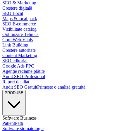
SEO & Marketing
Creștere digitală
SEO Local
Maps & local pack
SEO E-commerce
Vizibilitate catalog
Optimizare Tehnică
Core Web Vitals
Link Building
Creștere autoritate
Content Marketing
SEO editorial
Google Ads PPC
Agenție reclame plătite
Audit SEO Profesional
Raport detaliat
Audit SEO Gratuit
Primește o analiză gratuită
PRODUSE
Software Business
PatientPath
Software stomatologic