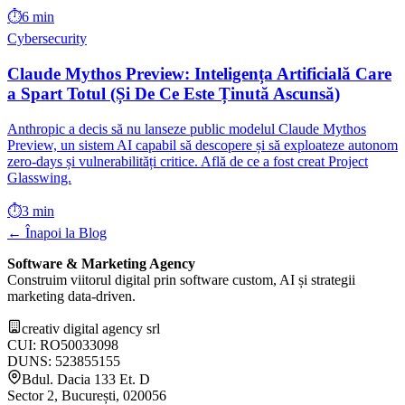
⏱️
6 min
Cybersecurity
Claude Mythos Preview: Inteligența Artificială Care
a Spart Totul (Și De Ce Este Ținută Ascunsă)
Anthropic a decis să nu lanseze public modelul Claude Mythos
Preview, un sistem AI capabil să descopere și să exploateze autonom
zero-days și vulnerabilități critice. Află de ce a fost creat Project
Glasswing.
⏱️
3 min
← Înapoi la Blog
Software & Marketing Agency
Construim viitorul digital prin software custom, AI și strategii
marketing data-driven.
creativ digital agency srl
CUI: RO50033098
DUNS: 523855155
Bdul. Dacia 133 Et. D
Sector 2, București, 020056