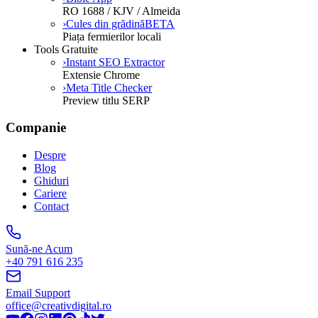
RO 1688 / KJV / Almeida
›
Cules din grădină
BETA
Piața fermierilor locali
Tools Gratuite
›
Instant SEO Extractor
Extensie Chrome
›
Meta Title Checker
Preview titlu SERP
Companie
Despre
Blog
Ghiduri
Cariere
Contact
Sună-ne Acum
+40 791 616 235
Email Support
office@creativdigital.ro