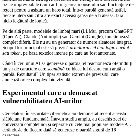
fizice imprevizibile (cum ar fi mișcarea mouse-ului sau fluctuațiile de
rețea) pentru a asigura un haos total. Într-o parolă generată astfel,
fiecare literă sau cifră are exact aceeași șansă de a fi aleasă, fără
nicio legătură de logică.
Pe de altă parte, modelele de limbaj mari (LLMs), precum ChatGPT
(OpenAI), Claude (Anthropic) sau Gemini (Google), funcționează
complet diferit. Ele nu au un generator de numere aleatoare integrat.
Scopul lor principal este să prezică
următorul cel mai logic cuvânt
sau token
, pe baza textelor imense pe care au fost antrenate.
Când îi ceri unui AI să genereze o parolă, el reacționează oferindu-ți
un șir de caractere care
seamănă
cu ideea lui despre cum arată o
parolă. Rezultatul? Un tipar statistic extrem de previzibil care
anulează orice complexitate vizuală.
Experimentul care a demascat
vulnerabilitatea AI-urilor
Cercetătorii în securitate cibernetică au demonstrat recent această
slăbiciune fundamentală. Într-un studiu amplu, au deschis zeci de
conversații complet noi și separate cu cele mai populare modele AI,
cerându-le de fiecare dată să genereze o parolă sigură de 16
caractere.