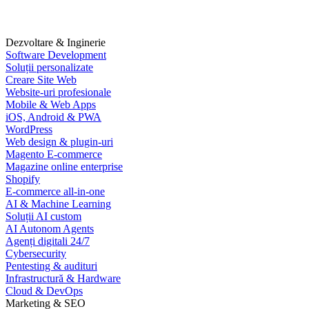
Dezvoltare & Inginerie
Software Development
Soluții personalizate
Creare Site Web
Website-uri profesionale
Mobile & Web Apps
iOS, Android & PWA
WordPress
Web design & plugin-uri
Magento E-commerce
Magazine online enterprise
Shopify
E-commerce all-in-one
AI & Machine Learning
Soluții AI custom
AI Autonom Agents
Agenți digitali 24/7
Cybersecurity
Pentesting & audituri
Infrastructură & Hardware
Cloud & DevOps
Marketing & SEO