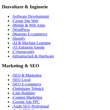
Dezvoltare & Inginerie
›
Software Development
›
Creare Site Web
›
Mobile & Web Apps
›
WordPress
›
Magento E-commerce
›
Shopify
›
AI & Machine Learning
›
AI Autonom Agents
›
Cybersecurity
›
Infrastructură & Hardware
Marketing & SEO
›
SEO & Marketing
›
SEO Local
›
SEO E-commerce
›
Optimizare Tehnică
›
Link Building
›
Content Marketing
›
Google Ads PPC
›
Audit SEO Profesional