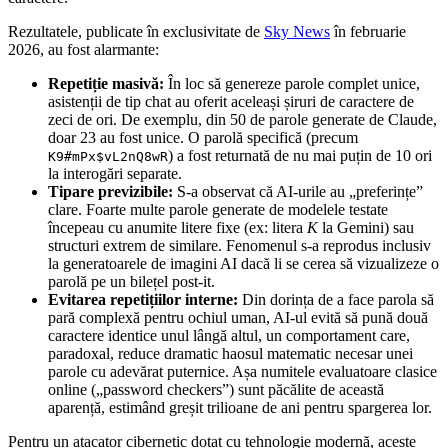
Rezultatele, publicate în exclusivitate de
Sky News
în februarie
2026, au fost alarmante:
Repetiție masivă:
În loc să genereze parole complet unice,
asistenții de tip chat au oferit aceleași șiruri de caractere de
zeci de ori. De exemplu, din 50 de parole generate de Claude,
doar 23 au fost unice. O parolă specifică (precum
) a fost returnată de nu mai puțin de 10 ori
K9#mPx$vL2nQ8wR
la interogări separate.
Tipare previzibile:
S-a observat că AI-urile au „preferințe”
clare. Foarte multe parole generate de modelele testate
începeau cu anumite litere fixe (ex: litera
K
la Gemini) sau
structuri extrem de similare. Fenomenul s-a reprodus inclusiv
la generatoarele de imagini AI dacă li se cerea să vizualizeze o
parolă pe un bilețel post-it.
Evitarea repetițiilor interne:
Din dorința de a face parola să
pară complexă pentru ochiul uman, AI-ul evită să pună două
caractere identice unul lângă altul, un comportament care,
paradoxal, reduce dramatic haosul matematic necesar unei
parole cu adevărat puternice. Așa numitele evaluatoare clasice
online („password checkers”) sunt păcălite de această
aparență, estimând greșit trilioane de ani pentru spargerea lor.
Pentru un atacator cibernetic dotat cu tehnologie modernă, aceste