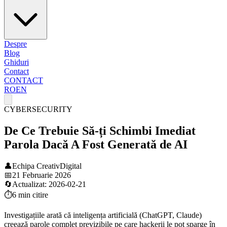
Despre
Blog
Ghiduri
Contact
CONTACT
RO
EN
CYBERSECURITY
De Ce Trebuie Să-ți Schimbi Imediat
Parola Dacă A Fost Generată de AI
👤
Echipa CreativDigital
📅
21 Februarie 2026
🔄
Actualizat:
2026-02-21
⏱️
6 min
citire
Investigațiile arată că inteligența artificială (ChatGPT, Claude)
creează parole complet previzibile pe care hackerii le pot sparge în