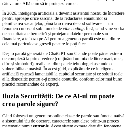
câteva ore. Află cum să te protejezi corect.
În 2026, inteligența artificială a devenit asistentul nostru de încredere
pentru aproape orice sarcină: de la redactarea emailurilor și
planificarea vacanțelor, până la scrierea de cod software — un
fenomen cunoscut sub numele de
vibe coding
. Însă, când vine vorba
de securitatea cibernetică și protejarea datelor personale sau
financiare, a te baza pe AI pentru a genera o parolă este una dintre
cele mai periculoase greșeli pe care le poți face.
Deși o parolă generată de ChatGPT sau Claude poate părea extrem
de complexă la prima vedere (conținând un mix de litere mari, mici,
cifre și simboluri), realitatea din spatele tehnologiei ascunde o
vulnerabilitate masivă. În acest ghid, explicăm de ce inteligența
artificială eșuează lamentabil la capitolul securitate și ce soluții reale
ai la dispoziție pentru a-ți proteja conturile, conform celor mai bune
practici recomandate de experți.
Iluzia Securității: De ce AI-ul nu poate
crea parole sigure?
Când folosești un generator online clasic de parole sau funcția nativă
a sistemului tău de operare, caracterele sunt alese printr-un proces
matematic numit
entropie
. Acest sistem extrage date din fenomene