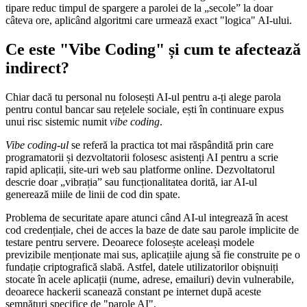
tipare reduc timpul de spargere a parolei de la „secole” la doar
câteva ore, aplicând algoritmi care urmează exact "logica" AI-ului.
Ce este "Vibe Coding" și cum te afectează
indirect?
Chiar dacă tu personal nu folosești AI-ul pentru a-ți alege parola
pentru contul bancar sau rețelele sociale, ești în continuare expus
unui risc sistemic numit
vibe coding
.
Vibe coding-ul
se referă la practica tot mai răspândită prin care
programatorii și dezvoltatorii folosesc asistenți AI pentru a scrie
rapid aplicații, site-uri web sau platforme online. Dezvoltatorul
descrie doar „vibrația” sau funcționalitatea dorită, iar AI-ul
generează miile de linii de cod din spate.
Problema de securitate apare atunci când AI-ul integrează în acest
cod credențiale, chei de acces la baze de date sau parole implicite de
testare pentru servere. Deoarece folosește aceleași modele
previzibile menționate mai sus, aplicațiile ajung să fie construite pe o
fundație criptografică slabă. Astfel, datele utilizatorilor obișnuiți
stocate în acele aplicații (nume, adrese, emailuri) devin vulnerabile,
deoarece hackerii scanează constant pe internet după aceste
semnături specifice de "parole AI".