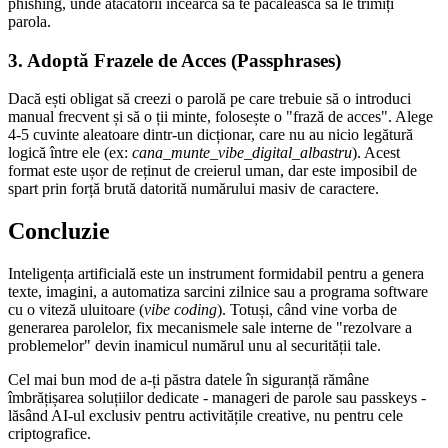
phishing, unde atacatorii încearcă să te păcălească să le trimiți
parola.
3. Adoptă Frazele de Acces (Passphrases)
Dacă ești obligat să creezi o parolă pe care trebuie să o introduci
manual frecvent și să o ții minte, folosește o "frază de acces". Alege
4-5 cuvinte aleatoare dintr-un dicționar, care nu au nicio legătură
logică între ele (ex:
cana_munte_vibe_digital_albastru
). Acest
format este ușor de reținut de creierul uman, dar este imposibil de
spart prin forță brută datorită numărului masiv de caractere.
Concluzie
Inteligența artificială este un instrument formidabil pentru a genera
texte, imagini, a automatiza sarcini zilnice sau a programa software
cu o viteză uluitoare (
vibe coding
). Totuși, când vine vorba de
generarea parolelor, fix mecanismele sale interne de "rezolvare a
problemelor" devin inamicul numărul unu al securității tale.
Cel mai bun mod de a-ți păstra datele în siguranță rămâne
îmbrățișarea soluțiilor dedicate - manageri de parole sau passkeys -
lăsând AI-ul exclusiv pentru activitățile creative, nu pentru cele
criptografice.