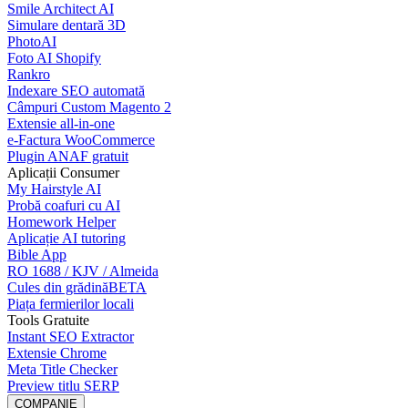
Smile Architect AI
Simulare dentară 3D
PhotoAI
Foto AI Shopify
Rankro
Indexare SEO automată
Câmpuri Custom Magento 2
Extensie all-in-one
e-Factura WooCommerce
Plugin ANAF gratuit
Aplicații Consumer
My Hairstyle AI
Probă coafuri cu AI
Homework Helper
Aplicație AI tutoring
Bible App
RO 1688 / KJV / Almeida
Cules din grădină
BETA
Piața fermierilor locali
Tools Gratuite
Instant SEO Extractor
Extensie Chrome
Meta Title Checker
Preview titlu SERP
COMPANIE