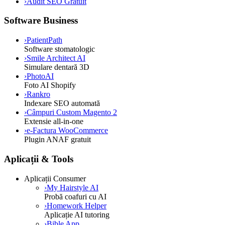
›
Audit SEO Gratuit
Software Business
›
PatientPath
Software stomatologic
›
Smile Architect AI
Simulare dentară 3D
›
PhotoAI
Foto AI Shopify
›
Rankro
Indexare SEO automată
›
Câmpuri Custom Magento 2
Extensie all-in-one
›
e-Factura WooCommerce
Plugin ANAF gratuit
Aplicații & Tools
Aplicații Consumer
›
My Hairstyle AI
Probă coafuri cu AI
›
Homework Helper
Aplicație AI tutoring
›
Bible App