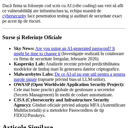
Dacă firma ta folosește cod scris cu AI (
vibe coding
) sau vrei să afli
ce vulnerabilități are infrastructura ta, echipa noastră de
cybersecurity
face penetration testing și audituri de securitate exact
pe acest tip de riscuri.
Surse și Referințe Oficiale
Sky News:
Are you using an AI-generated password? It
might be time to change it
(Investigație realizată în colaborare
cu firma de securitate Irregular, februarie 2026).
Kaspersky Lab:
Analizele recente privind predictibilitatea
modelelor de limbaj mari în generarea datelor criptografice.
Malwarebytes Labs:
De ce AI-ul nu este util pentru a genera
parole sigure
(rapoarte privind bias-ul LLM-urilor).
OWASP (Open Worldwide Application Security Project):
Cele mai bune practici globale de gestionare a secretelor
(Secrets Management) în medii de codare automatizate.
CISA (Cybersecurity and Infrastructure Security
Agency):
Ghiduri oficiale privind adopția MFA (Autentificare
Multifactorială) și a metodelor Passwordless de tip
FIDO2/Passkeys.
Articole Similare