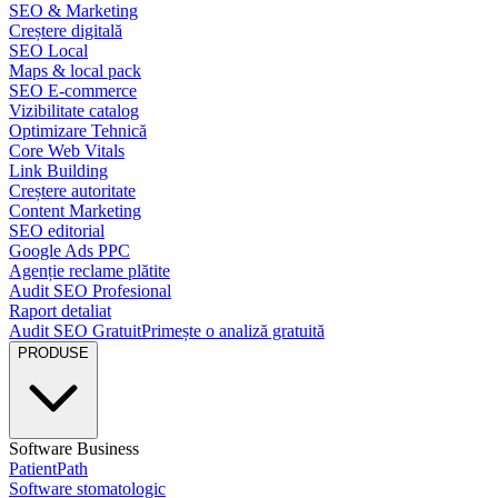
SEO & Marketing
Creștere digitală
SEO Local
Maps & local pack
SEO E-commerce
Vizibilitate catalog
Optimizare Tehnică
Core Web Vitals
Link Building
Creștere autoritate
Content Marketing
SEO editorial
Google Ads PPC
Agenție reclame plătite
Audit SEO Profesional
Raport detaliat
Audit SEO Gratuit
Primește o analiză gratuită
PRODUSE
Software Business
PatientPath
Software stomatologic