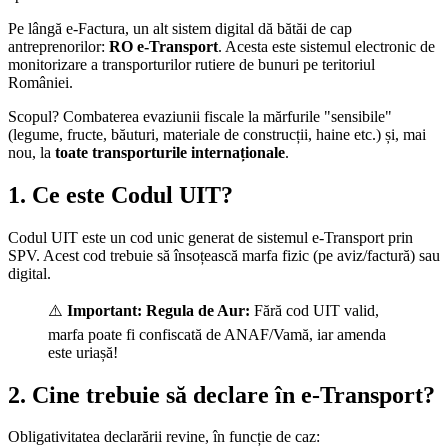
Pe lângă e-Factura, un alt sistem digital dă bătăi de cap
antreprenorilor:
RO e-Transport
. Acesta este sistemul electronic de
monitorizare a transporturilor rutiere de bunuri pe teritoriul
României.
Scopul? Combaterea evaziunii fiscale la mărfurile "sensibile"
(legume, fructe, băuturi, materiale de construcții, haine etc.) și, mai
nou, la
toate transporturile internaționale
.
1. Ce este Codul UIT?
Codul UIT este un cod unic generat de sistemul e-Transport prin
SPV. Acest cod trebuie să însoțească marfa fizic (pe aviz/factură) sau
digital.
⚠️
Important:
Regula de Aur:
Fără cod UIT valid,
marfa poate fi confiscată de ANAF/Vamă, iar amenda
este uriașă!
2. Cine trebuie să declare în e-Transport?
Obligativitatea declarării revine, în funcție de caz: