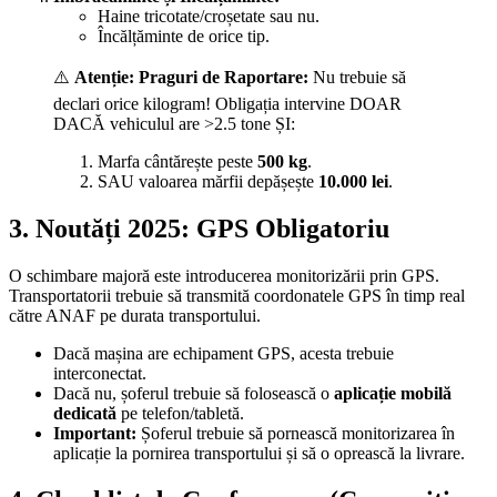
Haine tricotate/croșetate sau nu.
Încălțăminte de orice tip.
⚠️
Atenție:
Praguri de Raportare:
Nu trebuie să
declari orice kilogram! Obligația intervine DOAR
DACĂ vehiculul are >2.5 tone ȘI:
Marfa cântărește peste
500 kg
.
SAU valoarea mărfii depășește
10.000 lei
.
3. Noutăți 2025: GPS Obligatoriu
O schimbare majoră este introducerea monitorizării prin GPS.
Transportatorii trebuie să transmită coordonatele GPS în timp real
către ANAF pe durata transportului.
Dacă mașina are echipament GPS, acesta trebuie
interconectat.
Dacă nu, șoferul trebuie să folosească o
aplicație mobilă
dedicată
pe telefon/tabletă.
Important:
Șoferul trebuie să pornească monitorizarea în
aplicație la pornirea transportului și să o oprească la livrare.