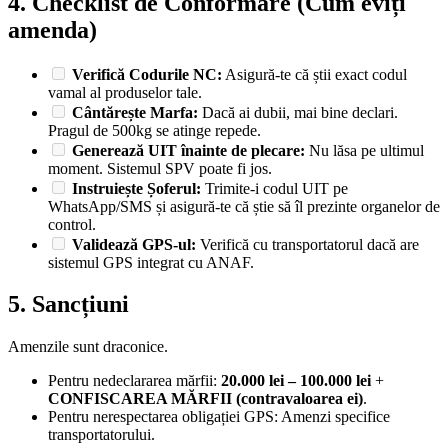
4. Checklist de Conformare (Cum eviți
amenda)
Verifică Codurile NC:
Asigură-te că știi exact codul
vamal al produselor tale.
Cântărește Marfa:
Dacă ai dubii, mai bine declari.
Pragul de 500kg se atinge repede.
Generează UIT înainte de plecare:
Nu lăsa pe ultimul
moment. Sistemul SPV poate fi jos.
Instruiește Șoferul:
Trimite-i codul UIT pe
WhatsApp/SMS și asigură-te că știe să îl prezinte organelor de
control.
Validează GPS-ul:
Verifică cu transportatorul dacă are
sistemul GPS integrat cu ANAF.
5. Sancțiuni
Amenzile sunt draconice.
Pentru nedeclararea mărfii:
20.000 lei – 100.000 lei
+
CONFISCAREA MĂRFII (contravaloarea ei)
.
Pentru nerespectarea obligației GPS: Amenzi specifice
transportatorului.