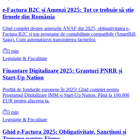
e-Factura B2C și Amenzi 2025: Tot ce trebuie să știe
firmele din România
Ghid complet despre amenzile ANAF din 2025, obligativitatea e-
Factura B2C și top programe de contabilitate compatibile (SmartBill,
Saga). Cum automatizezi transmiterea facturilor.
⏱️
3 min
Legislație & Fiscalitate
Finanțare Digitalizare 2025: Granturi PNRR și
Start-Up Nation
Profită de fondurile europene în 2025! Ghid complet pentru
Programul Digitalizare IMM și Start-Up Nation. Până la 100.000
EUR pentru afacerea ta.
⏱️
3 min
Legislație & Fiscalitate
Ghid e-Factura 2025: Obligativitate, Sancțiuni și
Termene pentru Firme