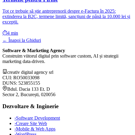
Tot ce trebuie să știe antreprenorii despre e-Factura în 2025:
extinderea la B2C, termene limită, sancțiuni de până la 10.000 lei și
excepții.
⏱️
4 min
← Înapoi la Ghiduri
Software & Marketing Agency
Construim viitorul digital prin software custom, AI și strategii
marketing data-driven.
creativ digital agency srl
CUI: RO50033098
DUNS: 523855155
Bdul. Dacia 133 Et. D
Sector 2, București, 020056
Dezvoltare & Inginerie
›
Software Development
›
Creare Site Web
›
Mobile & Web Apps
›
WordPress