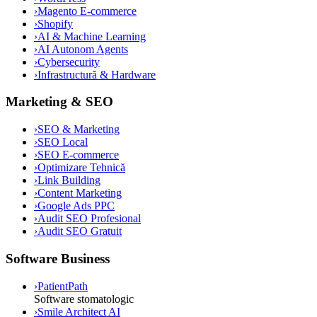
›
Magento E-commerce
›
Shopify
›
AI & Machine Learning
›
AI Autonom Agents
›
Cybersecurity
›
Infrastructură & Hardware
Marketing & SEO
›
SEO & Marketing
›
SEO Local
›
SEO E-commerce
›
Optimizare Tehnică
›
Link Building
›
Content Marketing
›
Google Ads PPC
›
Audit SEO Profesional
›
Audit SEO Gratuit
Software Business
›
PatientPath
Software stomatologic
›
Smile Architect AI