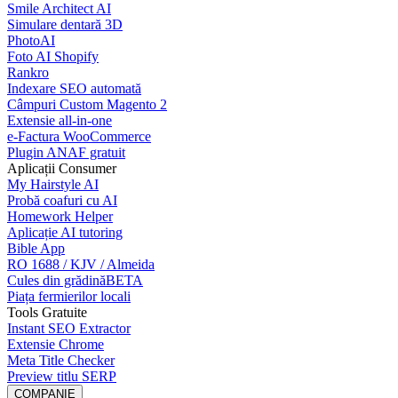
Smile Architect AI
Simulare dentară 3D
PhotoAI
Foto AI Shopify
Rankro
Indexare SEO automată
Câmpuri Custom Magento 2
Extensie all-in-one
e-Factura WooCommerce
Plugin ANAF gratuit
Aplicații Consumer
My Hairstyle AI
Probă coafuri cu AI
Homework Helper
Aplicație AI tutoring
Bible App
RO 1688 / KJV / Almeida
Cules din grădină
BETA
Piața fermierilor locali
Tools Gratuite
Instant SEO Extractor
Extensie Chrome
Meta Title Checker
Preview titlu SERP
COMPANIE