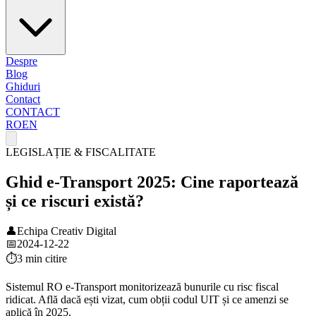
Despre
Blog
Ghiduri
Contact
CONTACT
RO
EN
LEGISLAȚIE & FISCALITATE
Ghid e-Transport 2025: Cine raportează
și ce riscuri există?
👤
Echipa Creativ Digital
📅
2024-12-22
⏱️
3 min
citire
Sistemul RO e-Transport monitorizează bunurile cu risc fiscal
ridicat. Află dacă ești vizat, cum obții codul UIT și ce amenzi se
aplică în 2025.