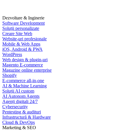
Dezvoltare & Inginerie
Software Development
Soluții personalizate
Creare Site Web
Website-uri profesionale
Mobile & Web Apps
iOS, Android & PWA
WordPress
Web design & plugin-uri
Magento E-commerce
Magazine online enterprise
Shopify
E-commerce all-in-one
AI & Machine Learning
Soluții AI custom
AI Autonom Agents
Agenți digitali 24/7
Cybersecurity
Pentesting & audituri
Infrastructură & Hardware
Cloud & DevOps
Marketing & SEO