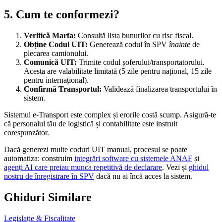
5. Cum te conformezi?
Verifică Marfa:
Consultă lista bunurilor cu risc fiscal.
Obține Codul UIT:
Generează codul în SPV
înainte
de
plecarea camionului.
Comunică UIT:
Trimite codul șoferului/transportatorului.
Acesta are valabilitate limitată (5 zile pentru național, 15 zile
pentru internațional).
Confirmă Transportul:
Validează finalizarea transportului în
sistem.
Sistemul e-Transport este complex și erorile costă scump. Asigură-te
că personalul tău de logistică și contabilitate este instruit
corespunzător.
Dacă generezi multe coduri UIT manual, procesul se poate
automatiza: construim
integrări software cu sistemele ANAF
și
agenți AI care preiau munca repetitivă de declarare
. Vezi și
ghidul
nostru de înregistrare în SPV
dacă nu ai încă acces la sistem.
Ghiduri Similare
Legislație & Fiscalitate