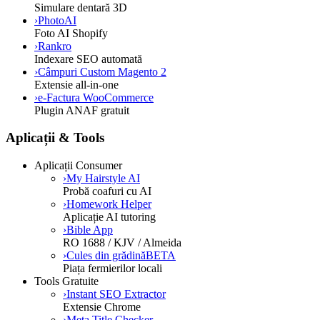
Simulare dentară 3D
›
PhotoAI
Foto AI Shopify
›
Rankro
Indexare SEO automată
›
Câmpuri Custom Magento 2
Extensie all-in-one
›
e-Factura WooCommerce
Plugin ANAF gratuit
Aplicații & Tools
Aplicații Consumer
›
My Hairstyle AI
Probă coafuri cu AI
›
Homework Helper
Aplicație AI tutoring
›
Bible App
RO 1688 / KJV / Almeida
›
Cules din grădină
BETA
Piața fermierilor locali
Tools Gratuite
›
Instant SEO Extractor
Extensie Chrome
›
Meta Title Checker