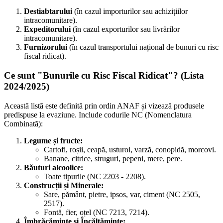
Destiabtarului
(în cazul importurilor sau achizițiilor
intracomunitare).
Expeditorului
(în cazul exporturilor sau livrărilor
intracomunitare).
Furnizorului
(în cazul transportului național de bunuri cu risc
fiscal ridicat).
Ce sunt "Bunurile cu Risc Fiscal Ridicat"? (Lista
2024/2025)
Această listă este definită prin ordin ANAF și vizează produsele
predispuse la evaziune. Include codurile NC (Nomenclatura
Combinată):
Legume și fructe:
Cartofi, roșii, ceapă, usturoi, varză, conopidă, morcovi.
Banane, citrice, struguri, pepeni, mere, pere.
Băuturi alcoolice:
Toate tipurile (NC 2203 - 2208).
Construcții și Minerale:
Sare, pământ, pietre, ipsos, var, ciment (NC 2505,
2517).
Fontă, fier, oțel (NC 7213, 7214).
Îmbrăcăminte și Încălțăminte: